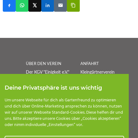
ÜBER DEN VEREIN
ANFAHRT
Der KGV "Einigkeit e.V."
Kleingärtnerverein
besteht seit 1907 und
"Einigkeit" e.V.
besitzt eine lange
Harsdorfer Straße
Deine Privatsphäre ist uns wichtig
Tradition.
39110 Magdeburg
Um unsere Webseite für dich als Gartenfreund zu optimieren
und dich über Online-Marketing ansprechen zu können, nutzen
POSTANSCHRIFT
wir auf unserer Webseite Standard-Cookies. Diese helfen dir und
Kleingärtnerverein
uns. Bitte akzeptiere unsere Cookies über „Cookies akzeptieren“
Einigkeit e.V.
oder nimm individuelle „Einstellungen“ vor.
Postfach 320107
39040 Magdeburg