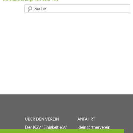
ÜBER DEN VEREIN
ANFAHRT
Der KGV "Einigkeit e.V."
Kleingärtnerverein
besteht seit 1907 und
"Einigkeit" e.V.