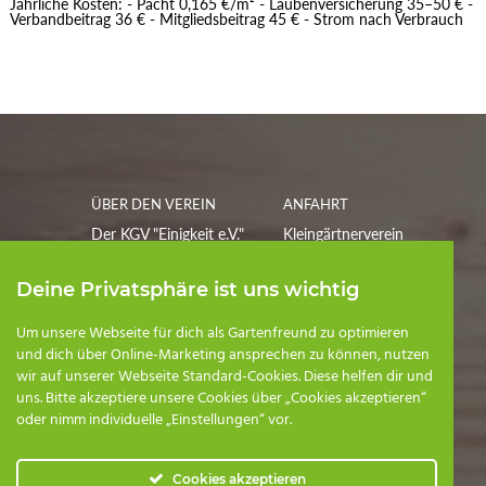
Jährliche Kosten: - Pacht 0,165 €/m² - Laubenversicherung 35–50 € -
Verbandbeitrag 36 € - Mitgliedsbeitrag 45 € - Strom nach Verbrauch
ÜBER DEN VEREIN
ANFAHRT
Der KGV "Einigkeit e.V."
Kleingärtnerverein
besteht seit 1907 und
"Einigkeit" e.V.
besitzt eine lange
Harsdorfer Straße
Deine Privatsphäre ist uns wichtig
Tradition.
39110 Magdeburg
Um unsere Webseite für dich als Gartenfreund zu optimieren
und dich über Online-Marketing ansprechen zu können, nutzen
POSTANSCHRIFT
wir auf unserer Webseite Standard-Cookies. Diese helfen dir und
Kleingärtnerverein
uns. Bitte akzeptiere unsere Cookies über „Cookies akzeptieren“
Einigkeit e.V.
oder nimm individuelle „Einstellungen“ vor.
Postfach 320107
39040 Magdeburg
Cookies akzeptieren