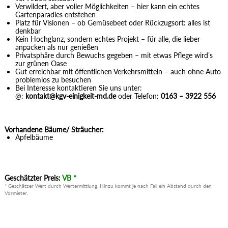
Verwildert, aber voller Möglichkeiten – hier kann ein echtes
Gartenparadies entstehen
Platz für Visionen – ob Gemüsebeet oder Rückzugsort: alles ist
denkbar
Kein Hochglanz, sondern echtes Projekt – für alle, die lieber
anpacken als nur genießen
Privatsphäre durch Bewuchs gegeben – mit etwas Pflege wird’s
zur grünen Oase
Gut erreichbar mit öffentlichen Verkehrsmitteln – auch ohne Auto
problemlos zu besuchen
Bei Interesse kontaktieren Sie uns unter:
@:
kontakt@kgv-einigkeit-md.de
oder Telefon:
0163 – 3922 556
Vorhandene Bäume/ Sträucher:
Apfelbäume
Geschätzter Preis:
VB *
* Geschätzer Wert durch Wertermittlung. Hinzu kommt je nach Fall ein Abstand durch den
Vormieter.