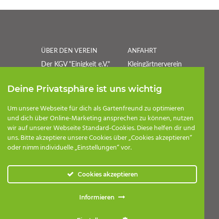
ÜBER DEN VEREIN
ANFAHRT
Der KGV "Einigkeit e.V."
Kleingärtnerverein
besteht seit 1907 und
"Einigkeit" e.V.
besitzt eine lange
Harsdorfer Straße
Deine Privatsphäre ist uns wichtig
Tradition.
39110 Magdeburg
Um unsere Webseite für dich als Gartenfreund zu optimieren
und dich über Online-Marketing ansprechen zu können, nutzen
POSTANSCHRIFT
wir auf unserer Webseite Standard-Cookies. Diese helfen dir und
Kleingärtnerverein
uns. Bitte akzeptiere unsere Cookies über „Cookies akzeptieren“
Einigkeit e.V.
oder nimm individuelle „Einstellungen“ vor.
Postfach 320107
39040 Magdeburg
Cookies akzeptieren
E-Mail:
kontakt@kgv-
einigkeit-md.de
Informieren